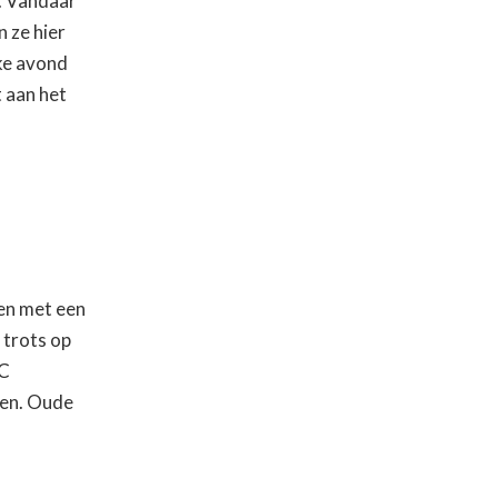
. Vandaar
 ze hier
lke avond
 aan het
sen met een
 trots op
OC
len. Oude