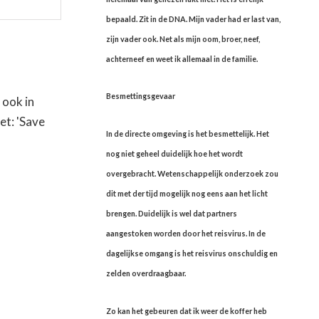
bepaald. Zit in de DNA. Mijn vader had er last van,
zijn vader ook. Net als mijn oom, broer, neef,
achterneef en weet ik allemaal in de familie.
Besmettingsgevaar
 ook in
iet: 'Save
In de directe omgeving is het besmettelijk. Het
nog niet geheel duidelijk hoe het wordt
overgebracht. Wetenschappelijk onderzoek zou
dit met der tijd mogelijk nog eens aan het licht
brengen. Duidelijk is wel dat partners
aangestoken worden door het reisvirus. In de
dagelijkse omgang is het reisvirus onschuldig en
zelden overdraagbaar.
Zo kan het gebeuren dat ik weer de koffer heb