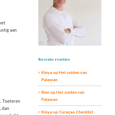
het
ustig aan
Recente reacties
Kinya
op
Het zuiden van
Palawan
Rien op
Het zuiden van
Palawan
t. Toeteren
, dan
Kinya
op
Curaçao Checklist