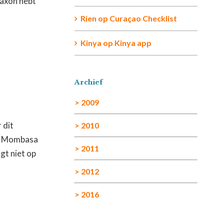
claxon hebt
Rien
op
Curaçao Checklist
Kinya
op
Kinya app
Archief
> 2009
 dit
> 2010
ing Mombasa
> 2011
gt niet op
> 2012
> 2016