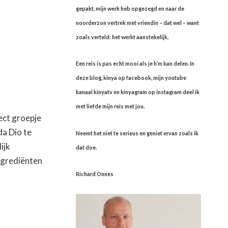
gepakt, mijn werk heb opgezegd en naar de
noorderzon vertrek met vriendin – dat wel – want
zoals verteld: het werkt aanstekelijk.
Een reis is pas echt mooi als je h’m kan delen. In
deze blog, kinya op facebook, mijn youtube
kanaal kinyatv en kinyagram op instagram deel ik
met liefde mijn reis met jou.
ect groepje
a Dio te
Neemt het niet te serieus en geniet ervan zoals ik
ijk
dat doe.
ngrediënten
Richard Onnes