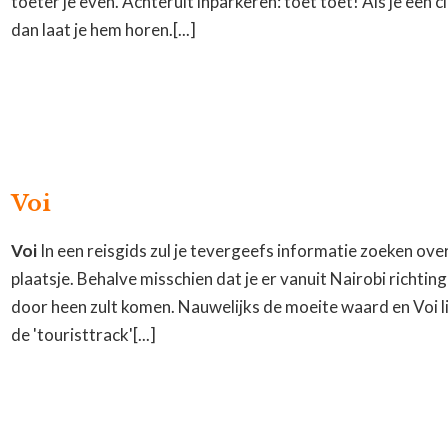
toeter je even. Achteruit inparkeren: toet toet! Als je een 
dan laat je hem horen.[...]
Voi
Voi
In een reisgids zul je tevergeefs informatie zoeken over
plaatsje. Behalve misschien dat je er vanuit Nairobi richt
door heen zult komen. Nauwelijks de moeite waard en Voi li
de 'touristtrack'[...]