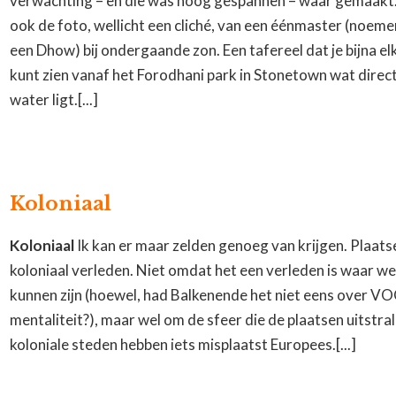
verwachting – en die was hoog gespannen – waar gemaakt
ook de foto, wellicht een cliché, van een éénmaster (noemen
een Dhow) bij ondergaande zon. Een tafereel dat je bijna e
kunt zien vanaf het Forodhani park in Stonetown wat direct
water ligt.[...]
Koloniaal
Koloniaal
Ik kan er maar zelden genoeg van krijgen. Plaat
koloniaal verleden. Niet omdat het een verleden is waar we
kunnen zijn (hoewel, had Balkenende het niet eens over V
mentaliteit?), maar wel om de sfeer die de plaatsen uitstra
koloniale steden hebben iets misplaatst Europees.[...]