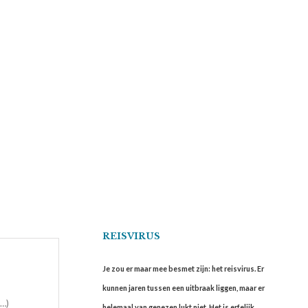
REISVIRUS
Je zou er maar mee besmet zijn: het reisvirus. Er
kunnen jaren tussen een uitbraak liggen, maar er
m…)
helemaal van genezen lukt niet. Het is erfelijk