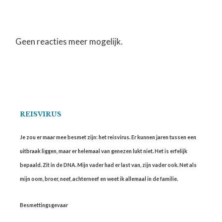
Geen reacties meer mogelijk.
REISVIRUS
Je zou er maar mee besmet zijn: het reisvirus. Er kunnen jaren tussen een
uitbraak liggen, maar er helemaal van genezen lukt niet. Het is erfelijk
bepaald. Zit in de DNA. Mijn vader had er last van, zijn vader ook. Net als
mijn oom, broer, neef, achterneef en weet ik allemaal in de familie.
Besmettingsgevaar