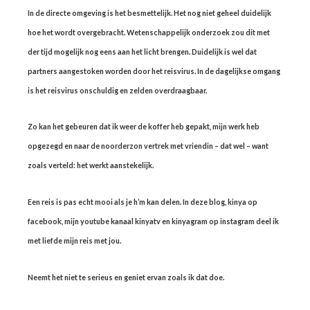
In de directe omgeving is het besmettelijk. Het nog niet geheel duidelijk
hoe het wordt overgebracht. Wetenschappelijk onderzoek zou dit met
der tijd mogelijk nog eens aan het licht brengen. Duidelijk is wel dat
partners aangestoken worden door het reisvirus. In de dagelijkse omgang
is het reisvirus onschuldig en zelden overdraagbaar.
Zo kan het gebeuren dat ik weer de koffer heb gepakt, mijn werk heb
opgezegd en naar de noorderzon vertrek met vriendin – dat wel – want
zoals verteld: het werkt aanstekelijk.
Een reis is pas echt mooi als je h’m kan delen. In deze blog, kinya op
facebook, mijn youtube kanaal kinyatv en kinyagram op instagram deel ik
met liefde mijn reis met jou.
Neemt het niet te serieus en geniet ervan zoals ik dat doe.