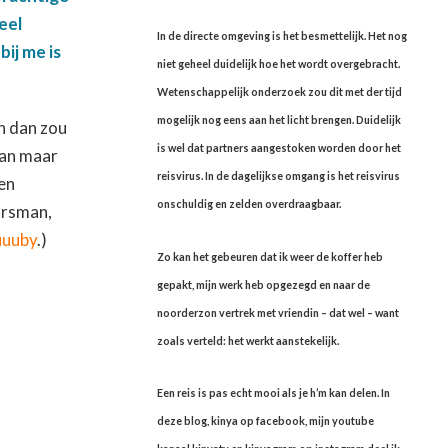
eel
In de directe omgeving is het besmettelijk. Het nog
ij me is
niet geheel duidelijk hoe het wordt overgebracht.
Wetenschappelijk onderzoek zou dit met der tijd
mogelijk nog eens aan het licht brengen. Duidelijk
n dan zou
is wel dat partners aangestoken worden door het
Dan maar
reisvirus. In de dagelijkse omgang is het reisvirus
en
onschuldig en zelden overdraagbaar.
arsman,
uuuby
.)
Zo kan het gebeuren dat ik weer de koffer heb
gepakt, mijn werk heb opgezegd en naar de
noorderzon vertrek met vriendin – dat wel – want
zoals verteld: het werkt aanstekelijk.
Een reis is pas echt mooi als je h’m kan delen. In
deze blog, kinya op facebook, mijn youtube