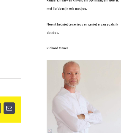
kanaal kinyatv en kinyagram op instagram deel ik
met liefde mijn reis met jou.
Neemt het niet te serieus en geniet ervan zoals ik
dat doe.
Richard Onnes