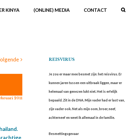
ER KINYA
(ONLINE) MEDIA
CONTACT
olgende
REISVIRUS
Je zou er maar mee besmet zijn: het reisvirus. Er
kunnen jaren tussen een uitbraak liggen, maar er
helemaal van genezen lukt niet. Het is erfelijk
bruari 2011
bepaald. Zit in de DNA. Mijn vader had er last van,
zijn vader ook. Net als mijn oom, broer, neef,
achterneef en weet ik allemaal in de familie.
hailand.
Besmettingsgevaar
prachtige