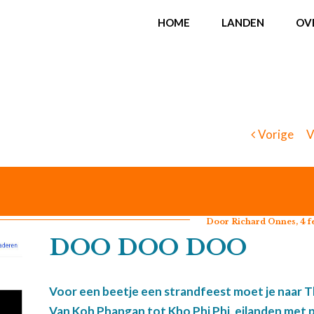
HOME
LANDEN
OV
Vorige
V
Door Richard Onnes, 4 fe
DOO DOO DOO
Voor een beetje een strandfeest moet je naar T
Van Koh Phangan tot Kho Phi Phi, eilanden met 