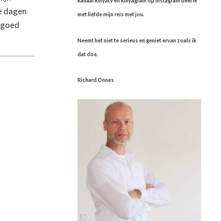
kanaal kinyatv en kinyagram op instagram deel ik
e dagen
met liefde mijn reis met jou.
t goed
Neemt het niet te serieus en geniet ervan zoals ik
dat doe.
Richard Onnes