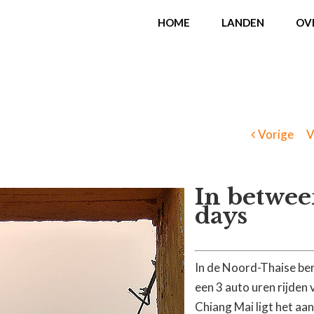
HOME
LANDEN
OV
Vorige
V
In betwe
days
In de Noord-Thaise be
een 3 auto uren rijden 
Chiang Mai ligt het a