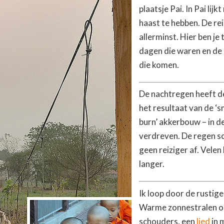
plaatsje Pai. In Pai lij
haast te hebben. De re
allerminst. Hier ben je
dagen die waren en de
die komen.
De nachtregen heeft d
het resultaat van de ‘
burn’ akkerbouw – in d
verdreven. De regen sc
geen reiziger af. Velen 
langer.
Ik loop door de rustige
Warme zonnestralen o
schouders, een
lied
in 