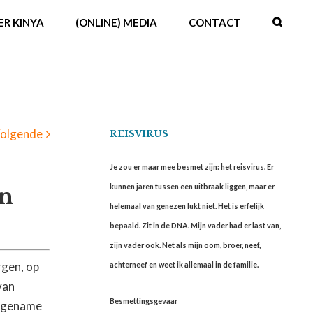
ER KINYA
(ONLINE) MEDIA
CONTACT
olgende
REISVIRUS
Je zou er maar mee besmet zijn: het reisvirus. Er
kunnen jaren tussen een uitbraak liggen, maar er
en
helemaal van genezen lukt niet. Het is erfelijk
bepaald. Zit in de DNA. Mijn vader had er last van,
zijn vader ook. Net als mijn oom, broer, neef,
rgen, op
achterneef en weet ik allemaal in de familie.
van
Besmettingsgevaar
angename