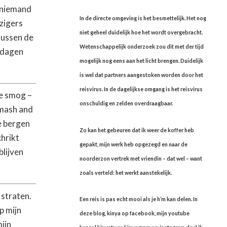
kt niemand
In de directe omgeving is het besmettelijk. Het nog
izigers
niet geheel duidelijk hoe het wordt overgebracht.
 tussen de
Wetenschappelijk onderzoek zou dit met der tijd
 dagen
mogelijk nog eens aan het licht brengen. Duidelijk
is wel dat partners aangestoken worden door het
reisvirus. In de dagelijkse omgang is het reisvirus
e smog –
onschuldig en zelden overdraagbaar.
smash and
e bergen
Zo kan het gebeuren dat ik weer de koffer heb
hrikt
gepakt, mijn werk heb opgezegd en naar de
blijven
noorderzon vertrek met vriendin – dat wel – want
zoals verteld: het werkt aanstekelijk.
 straten.
Een reis is pas echt mooi als je h’m kan delen. In
p mijn
deze blog, kinya op facebook, mijn youtube
mijn