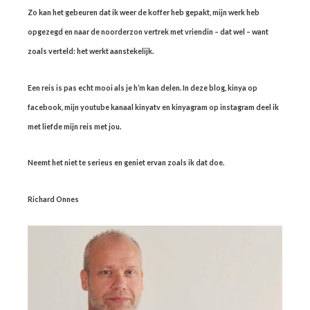
Zo kan het gebeuren dat ik weer de koffer heb gepakt, mijn werk heb
opgezegd en naar de noorderzon vertrek met vriendin – dat wel – want
zoals verteld: het werkt aanstekelijk.
Een reis is pas echt mooi als je h’m kan delen. In deze blog, kinya op
facebook, mijn youtube kanaal kinyatv en kinyagram op instagram deel ik
met liefde mijn reis met jou.
Neemt het niet te serieus en geniet ervan zoals ik dat doe.
Richard Onnes