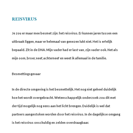
REISVIRUS
Je zou er maar mee besmet zijn: het reisvirus. Er kunnen jaren tussen een
uitbraak liggen, maar er helemaal van genezen lukt niet. Het is erfelijk
bepaald. Zit in de DNA. Mijn vader had er last van, zijn vader ook. Net als
mijn oom, broer, neef, achterneef en weet ik allemaal in de familie.
Besmettingsgevaar
In de directe omgeving is het besmettelijk. Het nog niet geheel duidelijk
hoe het wordt overgebracht. Wetenschappelijk onderzoek zou dit met
der tijd mogelijk nog eens aan het licht brengen. Duidelijk is wel dat
partners aangestoken worden door het reisvirus. In de dagelijkse omgang
is het reisvirus onschuldig en zelden overdraagbaar.