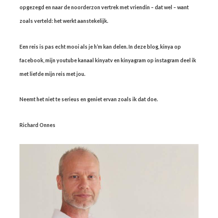
opgezegd en naar de noorderzon vertrek met vriendin – dat wel – want
zoals verteld: het werkt aanstekelijk.
Een reis is pas echt mooi als je h’m kan delen. In deze blog, kinya op
facebook, mijn youtube kanaal kinyatv en kinyagram op instagram deel ik
met liefde mijn reis met jou.
Neemt het niet te serieus en geniet ervan zoals ik dat doe.
Richard Onnes