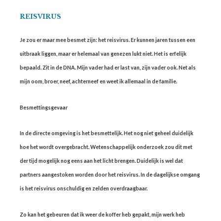
REISVIRUS
Je zou er maar mee besmet zijn: het reisvirus. Er kunnen jaren tussen een
uitbraak liggen, maar er helemaal van genezen lukt niet. Het is erfelijk
bepaald. Zit in de DNA. Mijn vader had er last van, zijn vader ook. Net als
mijn oom, broer, neef, achterneef en weet ik allemaal in de familie.
Besmettingsgevaar
In de directe omgeving is het besmettelijk. Het nog niet geheel duidelijk
hoe het wordt overgebracht. Wetenschappelijk onderzoek zou dit met
der tijd mogelijk nog eens aan het licht brengen. Duidelijk is wel dat
partners aangestoken worden door het reisvirus. In de dagelijkse omgang
is het reisvirus onschuldig en zelden overdraagbaar.
Zo kan het gebeuren dat ik weer de koffer heb gepakt, mijn werk heb