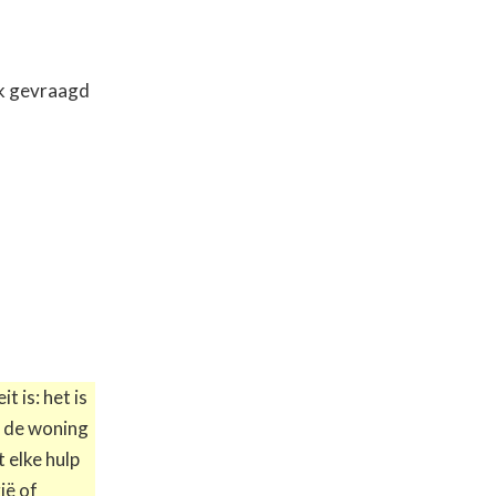
ak gevraagd
it is: het is
s de woning
 elke hulp
ië of