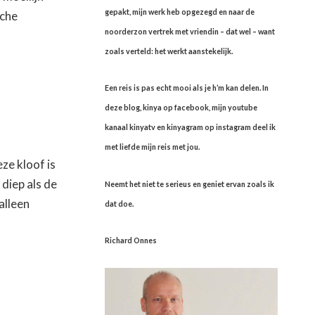
gepakt, mijn werk heb opgezegd en naar de
sche
noorderzon vertrek met vriendin – dat wel – want
zoals verteld: het werkt aanstekelijk.
Een reis is pas echt mooi als je h’m kan delen. In
deze blog, kinya op facebook, mijn youtube
kanaal kinyatv en kinyagram op instagram deel ik
met liefde mijn reis met jou.
ze kloof is
 diep als de
Neemt het niet te serieus en geniet ervan zoals ik
alleen
dat doe.
Richard Onnes