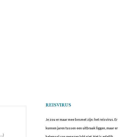
REISVIRUS
Je zou er maar mee besmet zijn: het reisvirus. Er
kunnen jaren tussen een uitbraak liggen, maar er
m…)
helemaal van genezen lukt niet. Het is erfelijk