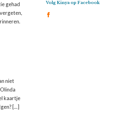
Volg Kinya op Facebook
zie gehad
 vergeten,
rinneren.
an niet
 Olinda
l kaartje
en? [...]