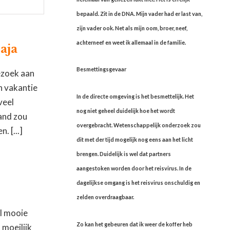
bepaald. Zit in de DNA. Mijn vader had er last van,
zijn vader ook. Net als mijn oom, broer, neef,
achterneef en weet ik allemaal in de familie.
aja
Besmettingsgevaar
bezoek aan
h vakantie
In de directe omgeving is het besmettelijk. Het
veel
nog niet geheel duidelijk hoe het wordt
land zou
overgebracht. Wetenschappelijk onderzoek zou
. [...]
dit met der tijd mogelijk nog eens aan het licht
brengen. Duidelijk is wel dat partners
aangestoken worden door het reisvirus. In de
dagelijkse omgang is het reisvirus onschuldig en
zelden overdraagbaar.
al mooie
Zo kan het gebeuren dat ik weer de koffer heb
 moeilijk