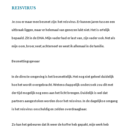
REISVIRUS
Je zou er maar mee besmet zijn: het reisvirus. Er kunnen jaren tussen een
uitbraak liggen, maar er helemaal van genezen lukt niet. Het is erfelijk
bepaald. Zit in de DNA. Mijn vader had er last van, zijn vader ook. Net als
mijn oom, broer, neef, achterneef en weet ik allemaal in de familie.
Besmettingsgevaar
In de directe omgeving is het besmettelijk. Het nog niet geheel duidelijk
hoe het wordt overgebracht. Wetenschappelijk onderzoek zou dit met
der tijd mogelijk nog eens aan het licht brengen. Duidelijk is wel dat
partners aangestoken worden door het reisvirus. In de dagelijkse omgang
is het reisvirus onschuldig en zelden overdraagbaar.
Zo kan het gebeuren dat ik weer de koffer heb gepakt, mijn werk heb