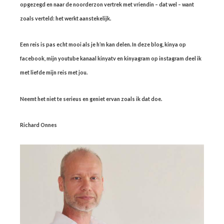
opgezegd en naar de noorderzon vertrek met vriendin – dat wel – want
zoals verteld: het werkt aanstekelijk.
Een reis is pas echt mooi als je h’m kan delen. In deze blog, kinya op
facebook, mijn youtube kanaal kinyatv en kinyagram op instagram deel ik
met liefde mijn reis met jou.
Neemt het niet te serieus en geniet ervan zoals ik dat doe.
Richard Onnes