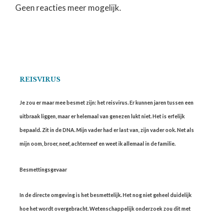
Geen reacties meer mogelijk.
REISVIRUS
Je zou er maar mee besmet zijn: het reisvirus. Er kunnen jaren tussen een
uitbraak liggen, maar er helemaal van genezen lukt niet. Het is erfelijk
bepaald. Zit in de DNA. Mijn vader had er last van, zijn vader ook. Net als
mijn oom, broer, neef, achterneef en weet ik allemaal in de familie.
Besmettingsgevaar
In de directe omgeving is het besmettelijk. Het nog niet geheel duidelijk
hoe het wordt overgebracht. Wetenschappelijk onderzoek zou dit met