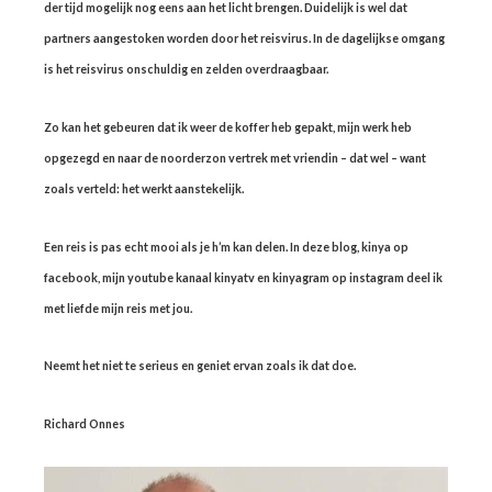
der tijd mogelijk nog eens aan het licht brengen. Duidelijk is wel dat
partners aangestoken worden door het reisvirus. In de dagelijkse omgang
is het reisvirus onschuldig en zelden overdraagbaar.
Zo kan het gebeuren dat ik weer de koffer heb gepakt, mijn werk heb
opgezegd en naar de noorderzon vertrek met vriendin – dat wel – want
zoals verteld: het werkt aanstekelijk.
Een reis is pas echt mooi als je h’m kan delen. In deze blog, kinya op
facebook, mijn youtube kanaal kinyatv en kinyagram op instagram deel ik
met liefde mijn reis met jou.
Neemt het niet te serieus en geniet ervan zoals ik dat doe.
Richard Onnes