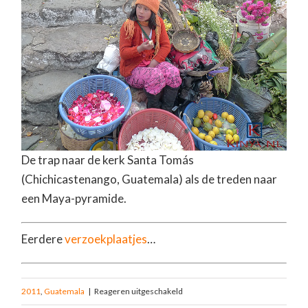
De trap naar de kerk Santa Tomás
(Chichicastenango, Guatemala) als de treden naar
een Maya-pyramide.
Eerdere
verzoekplaatjes
…
2011
,
Guatemala
|
Reageren uitgeschakeld