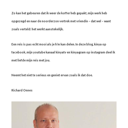
Zo kan het gebeuren dat ik weer de koffer heb gepakt, mijn werk heb
opgezegd en naar de noorderzon vertrek met vriendin – dat wel – want
zoals verteld: het werkt aanstekelijk.
Een reis is pas echt mooi als je h’m kan delen. In deze blog, kinya op
facebook, mijn youtube kanaal kinyatv en kinyagram op instagram deel ik
met liefde mijn reis met jou.
Neemt het niet te serieus en geniet ervan zoals ik dat doe.
Richard Onnes