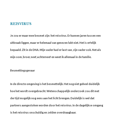
REISVIRUS
Je zou er maar mee besmet zijn: het reisvirus. Er kunnen jaren tussen een
uitbraak liggen, maar er helemaal van genezen lukt niet. Het is erfelijk
bepaald. Zit in de DNA. Mijn vader had er last van, zijn vader ook. Net als
mijn oom, broer, neef, achterneef en weet ik allemaal in de familie.
Besmettingsgevaar
In de directe omgeving is het besmettelijk. Het nog niet geheel duidelijk
hoe het wordt overgebracht. Wetenschappelijk onderzoek zou dit met
der tijd mogelijk nog eens aan het licht brengen. Duidelijk is wel dat
partners aangestoken worden door het reisvirus. In de dagelijkse omgang
is het reisvirus onschuldig en zelden overdraagbaar.