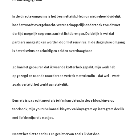
In de directe omgeving is het besmettelijk. Het nog niet geheel duidelijk
hoe het wordt overgebracht. Wetenschappelijk onderzoek zou dit met
der tijd mogelijk nog eens aan het licht brengen. Duidelijk is wel dat
partners aangestoken worden door het reisvirus. In de dagelijkse omgang
is het reisvirus onschuldig en zelden overdraagbaar.
Zo kan het gebeuren dat ik weer de koffer heb gepakt, mijn werk heb
opgezegd en naar de noorderzon vertrek met vriendin – dat wel – want
zoals verteld: het werkt aanstekelijk.
Een reis is pas echt mooi als je h’m kan delen. In deze blog, kinya op
facebook, mijn youtube kanaal kinyatv en kinyagram op instagram deel ik
met liefde mijn reis met jou.
Neemt het niet te serieus en geniet ervan zoals ik dat doe.