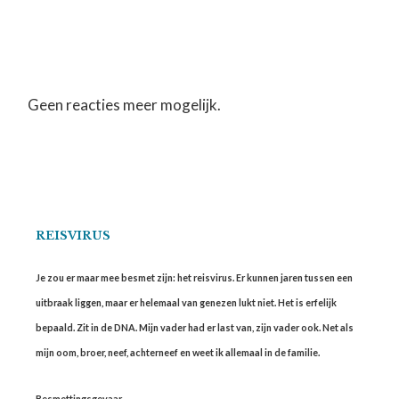
Geen reacties meer mogelijk.
REISVIRUS
Je zou er maar mee besmet zijn: het reisvirus. Er kunnen jaren tussen een
uitbraak liggen, maar er helemaal van genezen lukt niet. Het is erfelijk
bepaald. Zit in de DNA. Mijn vader had er last van, zijn vader ook. Net als
mijn oom, broer, neef, achterneef en weet ik allemaal in de familie.
Besmettingsgevaar