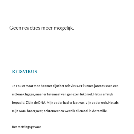
Geen reacties meer mogelijk.
REISVIRUS
Je zou er maar mee besmet zijn: het reisvirus. Er kunnen jaren tussen een
uitbraak liggen, maar er helemaal van genezen lukt niet. Het is erfelijk
bepaald. Zit in de DNA. Mijn vader had er last van, zijn vader ook. Net als
mijn oom, broer, neef, achterneef en weet ik allemaal in de familie.
Besmettingsgevaar