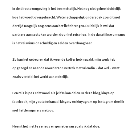
In de directe omgeving is het besmettelijk. Het nog niet geheel duidelijk
hoe het wordt overgebracht. Wetenschappelijk onderzoek zou dit met
der tijd mogelijk nog eens aan het licht brengen. Duidelijk is wel dat
partners aangestoken worden door het reisvirus. In de dagelijkse omgang
is het reisvirus onschuldig en zelden overdraagbaar.
Zo kan het gebeuren dat ik weer de koffer heb gepakt, mijn werk heb
opgezegd en naar de noorderzon vertrek met vriendin – dat wel – want
zoals verteld: het werkt aanstekelijk.
Een reis is pas echt mooi als je h’m kan delen. In deze blog, kinya op
facebook, mijn youtube kanaal kinyatv en kinyagram op instagram deel ik
met liefde mijn reis met jou.
Neemt het niet te serieus en geniet ervan zoals ik dat doe.