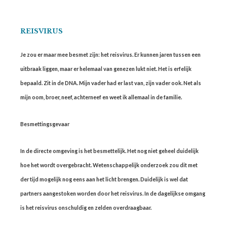
REISVIRUS
Je zou er maar mee besmet zijn: het reisvirus. Er kunnen jaren tussen een
uitbraak liggen, maar er helemaal van genezen lukt niet. Het is erfelijk
bepaald. Zit in de DNA. Mijn vader had er last van, zijn vader ook. Net als
mijn oom, broer, neef, achterneef en weet ik allemaal in de familie.
Besmettingsgevaar
In de directe omgeving is het besmettelijk. Het nog niet geheel duidelijk
hoe het wordt overgebracht. Wetenschappelijk onderzoek zou dit met
der tijd mogelijk nog eens aan het licht brengen. Duidelijk is wel dat
partners aangestoken worden door het reisvirus. In de dagelijkse omgang
is het reisvirus onschuldig en zelden overdraagbaar.