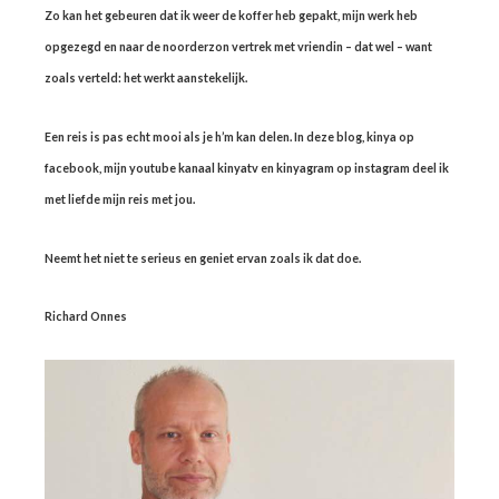
Zo kan het gebeuren dat ik weer de koffer heb gepakt, mijn werk heb
opgezegd en naar de noorderzon vertrek met vriendin – dat wel – want
zoals verteld: het werkt aanstekelijk.
Een reis is pas echt mooi als je h’m kan delen. In deze blog, kinya op
facebook, mijn youtube kanaal kinyatv en kinyagram op instagram deel ik
met liefde mijn reis met jou.
Neemt het niet te serieus en geniet ervan zoals ik dat doe.
Richard Onnes