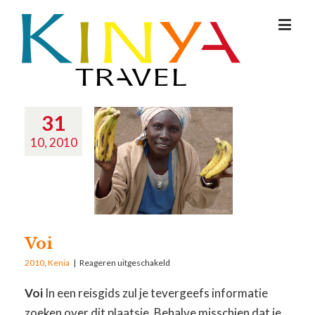
31
10, 2010
Voi
2010
,
Kenia
|
Reageren uitgeschakeld
Voi
In een reisgids zul je tevergeefs informatie
zoeken over dit plaatsje. Behalve misschien dat je