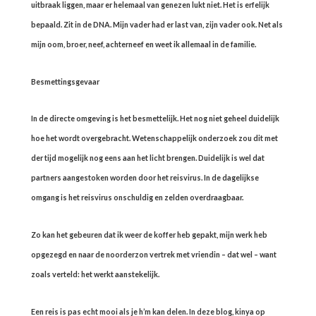
uitbraak liggen, maar er helemaal van genezen lukt niet. Het is erfelijk
bepaald. Zit in de DNA. Mijn vader had er last van, zijn vader ook. Net als
mijn oom, broer, neef, achterneef en weet ik allemaal in de familie.
Besmettingsgevaar
In de directe omgeving is het besmettelijk. Het nog niet geheel duidelijk
hoe het wordt overgebracht. Wetenschappelijk onderzoek zou dit met
der tijd mogelijk nog eens aan het licht brengen. Duidelijk is wel dat
partners aangestoken worden door het reisvirus. In de dagelijkse
omgang is het reisvirus onschuldig en zelden overdraagbaar.
Zo kan het gebeuren dat ik weer de koffer heb gepakt, mijn werk heb
opgezegd en naar de noorderzon vertrek met vriendin – dat wel – want
zoals verteld: het werkt aanstekelijk.
Een reis is pas echt mooi als je h’m kan delen. In deze blog, kinya op