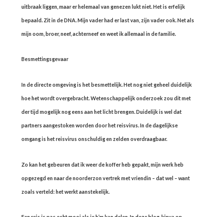
uitbraak liggen, maar er helemaal van genezen lukt niet. Het is erfelijk
bepaald. Zit in de DNA. Mijn vader had er last van, zijn vader ook. Net als
mijn oom, broer, neef, achterneef en weet ik allemaal in de familie.
Besmettingsgevaar
In de directe omgeving is het besmettelijk. Het nog niet geheel duidelijk
hoe het wordt overgebracht. Wetenschappelijk onderzoek zou dit met
der tijd mogelijk nog eens aan het licht brengen. Duidelijk is wel dat
partners aangestoken worden door het reisvirus. In de dagelijkse
omgang is het reisvirus onschuldig en zelden overdraagbaar.
Zo kan het gebeuren dat ik weer de koffer heb gepakt, mijn werk heb
opgezegd en naar de noorderzon vertrek met vriendin – dat wel – want
zoals verteld: het werkt aanstekelijk.
Een reis is pas echt mooi als je h’m kan delen. In deze blog, kinya op