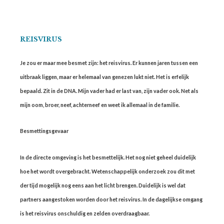
REISVIRUS
Je zou er maar mee besmet zijn: het reisvirus. Er kunnen jaren tussen een
uitbraak liggen, maar er helemaal van genezen lukt niet. Het is erfelijk
bepaald. Zit in de DNA. Mijn vader had er last van, zijn vader ook. Net als
mijn oom, broer, neef, achterneef en weet ik allemaal in de familie.
Besmettingsgevaar
In de directe omgeving is het besmettelijk. Het nog niet geheel duidelijk
hoe het wordt overgebracht. Wetenschappelijk onderzoek zou dit met
der tijd mogelijk nog eens aan het licht brengen. Duidelijk is wel dat
partners aangestoken worden door het reisvirus. In de dagelijkse omgang
is het reisvirus onschuldig en zelden overdraagbaar.