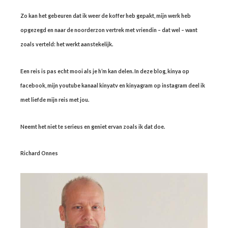
Zo kan het gebeuren dat ik weer de koffer heb gepakt, mijn werk heb
opgezegd en naar de noorderzon vertrek met vriendin – dat wel – want
zoals verteld: het werkt aanstekelijk.
Een reis is pas echt mooi als je h’m kan delen. In deze blog, kinya op
facebook, mijn youtube kanaal kinyatv en kinyagram op instagram deel ik
met liefde mijn reis met jou.
Neemt het niet te serieus en geniet ervan zoals ik dat doe.
Richard Onnes