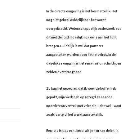
In de directe omgeving is het besmettelijk. Het
nog niet geheel duidelijk hoe het wordt
overgebracht. Wetenschappelijk onderzoek zou
dit met der tijd mogelijk nog eens aan het licht
brengen. Duidelijk is wel dat partners
aangestoken worden door het reisvirus. In de
dagelijkse omgang is het reisvirus onschuldig en
zelden overdraagbaar.
Zo kan het gebeuren dat ik weer de koffer heb
gepakt, mijn werk heb opgezegd en naar de
noorderzon vertrek met vriendin – dat wel – want
zoals verteld: het werkt aanstekelijk.
Een reis is pas echt mooi als je h’m kan delen. In