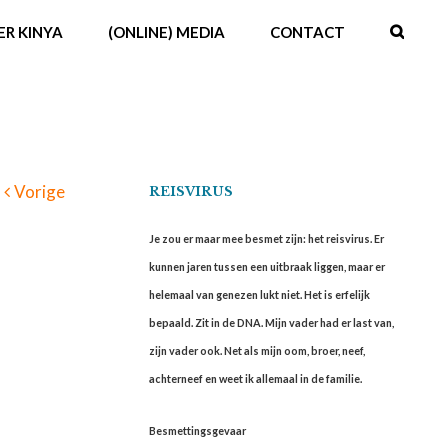
ER KINYA
(ONLINE) MEDIA
CONTACT
Vorige
REISVIRUS
Je zou er maar mee besmet zijn: het reisvirus. Er
kunnen jaren tussen een uitbraak liggen, maar er
helemaal van genezen lukt niet. Het is erfelijk
bepaald. Zit in de DNA. Mijn vader had er last van,
zijn vader ook. Net als mijn oom, broer, neef,
achterneef en weet ik allemaal in de familie.
Besmettingsgevaar