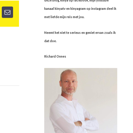
deze blog, kinya op facebook, mijn youtube
kanaal kinyatv en kinyagram op instagram deel ik
met liefde mijn reis met jou.
Neemt het niet te serieus en geniet ervan zoals ik
dat doe.
Richard Onnes