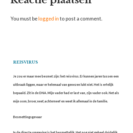
Reactie plaatsen
You must be
logged in
to post a comment.
REISVIRUS
Je zou er maar mee besmet zijn: het reisvirus. Er kunnen jaren tussen een
uitbraak liggen, maar er helemaal van genezen lukt niet. Het is erfelijk
bepaald. Zit in de DNA. Mijn vader had er last van, zijn vader ook. Net als
mijn oom, broer, neef, achterneef en weet ik allemaal in de familie.
Besmettingsgevaar
In de directe omgeving is het besmettelijk. Het nog niet geheel duidelijk