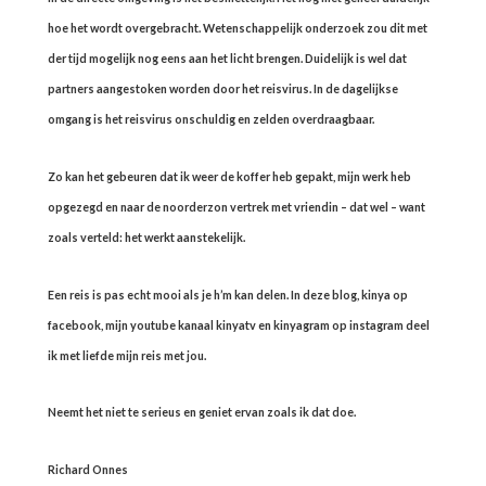
hoe het wordt overgebracht. Wetenschappelijk onderzoek zou dit met
der tijd mogelijk nog eens aan het licht brengen. Duidelijk is wel dat
partners aangestoken worden door het reisvirus. In de dagelijkse
omgang is het reisvirus onschuldig en zelden overdraagbaar.
Zo kan het gebeuren dat ik weer de koffer heb gepakt, mijn werk heb
opgezegd en naar de noorderzon vertrek met vriendin – dat wel – want
zoals verteld: het werkt aanstekelijk.
Een reis is pas echt mooi als je h’m kan delen. In deze blog, kinya op
facebook, mijn youtube kanaal kinyatv en kinyagram op instagram deel
ik met liefde mijn reis met jou.
Neemt het niet te serieus en geniet ervan zoals ik dat doe.
Richard Onnes