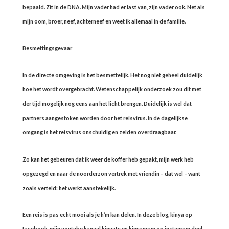
bepaald. Zit in de DNA. Mijn vader had er last van, zijn vader ook. Net als
mijn oom, broer, neef, achterneef en weet ik allemaal in de familie.
Besmettingsgevaar
In de directe omgeving is het besmettelijk. Het nog niet geheel duidelijk
hoe het wordt overgebracht. Wetenschappelijk onderzoek zou dit met
der tijd mogelijk nog eens aan het licht brengen. Duidelijk is wel dat
partners aangestoken worden door het reisvirus. In de dagelijkse
omgang is het reisvirus onschuldig en zelden overdraagbaar.
Zo kan het gebeuren dat ik weer de koffer heb gepakt, mijn werk heb
opgezegd en naar de noorderzon vertrek met vriendin – dat wel – want
zoals verteld: het werkt aanstekelijk.
Een reis is pas echt mooi als je h’m kan delen. In deze blog, kinya op
facebook, mijn youtube kanaal kinyatv en kinyagram op instagram deel