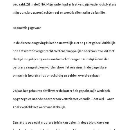
bepaald. Zit in de DNA. Mijn vader had er last van, zijn vader ook. Net als
mijn oom, broer, neef, achterneef en weet ik allemaal in de familie.
Besmettingsgevaar
In de directe omgeving is het besmettelijk. Het nog niet geheel duidelijk
hoe het wordt overgebracht. Wetenschappelijk onderzoek zou dit met
der tijd mogelijk nog eens aan het licht brengen. Duidelijk is wel dat
partners aangestoken worden door het reisvirus. In de dagelijkse
omgang is het reisvirus onschuldig en zelden overdraagbaar.
Zo kan het gebeuren dat ik weer de koffer heb gepakt, mijn werk heb
opgezegd en naar de noorderzon vertrek met vriendin – dat wel – want
zoals verteld: het werkt aanstekelijk.
Een reis is pas echt mooi als je h’m kan delen. In deze blog, kinya op