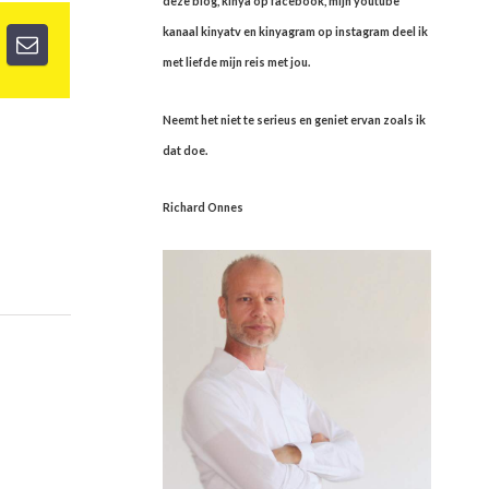
deze blog, kinya op facebook, mijn youtube
kanaal kinyatv en kinyagram op instagram deel ik
met liefde mijn reis met jou.
Neemt het niet te serieus en geniet ervan zoals ik
dat doe.
Richard Onnes