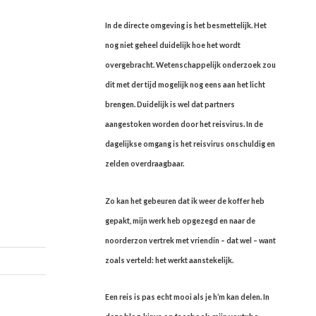
In de directe omgeving is het besmettelijk. Het
nog niet geheel duidelijk hoe het wordt
overgebracht. Wetenschappelijk onderzoek zou
dit met der tijd mogelijk nog eens aan het licht
brengen. Duidelijk is wel dat partners
aangestoken worden door het reisvirus. In de
dagelijkse omgang is het reisvirus onschuldig en
zelden overdraagbaar.
Zo kan het gebeuren dat ik weer de koffer heb
gepakt, mijn werk heb opgezegd en naar de
noorderzon vertrek met vriendin – dat wel – want
zoals verteld: het werkt aanstekelijk.
Een reis is pas echt mooi als je h’m kan delen. In