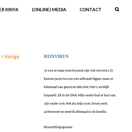
ER KINYA
(ONLINE) MEDIA
CONTACT
Vorige
REISVIRUS
Je zou er maar mee besmet zijn: het reisvirus. Er
kunnen jaren tussen een uitbraak liggen, maar er
helemaal van genezen lukt niet. Het is erfelijk
bepaald. Zit in de DNA. Mijn vader had er last van,
zijn vader ook. Net als mijn oom, broer, neef,
achterneef en weet ik allemaal in de familie.
Besmettingsgevaar