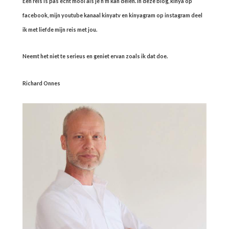
Een reis is pas echt mooi als je h’m kan delen. In deze blog, kinya op
facebook, mijn youtube kanaal kinyatv en kinyagram op instagram deel
ik met liefde mijn reis met jou.
Neemt het niet te serieus en geniet ervan zoals ik dat doe.
Richard Onnes