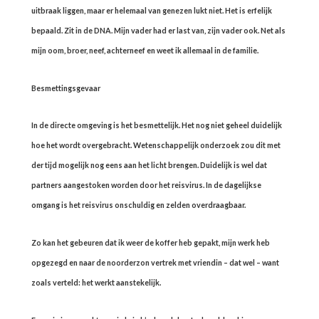
uitbraak liggen, maar er helemaal van genezen lukt niet. Het is erfelijk
bepaald. Zit in de DNA. Mijn vader had er last van, zijn vader ook. Net als
mijn oom, broer, neef, achterneef en weet ik allemaal in de familie.
Besmettingsgevaar
In de directe omgeving is het besmettelijk. Het nog niet geheel duidelijk
hoe het wordt overgebracht. Wetenschappelijk onderzoek zou dit met
der tijd mogelijk nog eens aan het licht brengen. Duidelijk is wel dat
partners aangestoken worden door het reisvirus. In de dagelijkse
omgang is het reisvirus onschuldig en zelden overdraagbaar.
Zo kan het gebeuren dat ik weer de koffer heb gepakt, mijn werk heb
opgezegd en naar de noorderzon vertrek met vriendin – dat wel – want
zoals verteld: het werkt aanstekelijk.