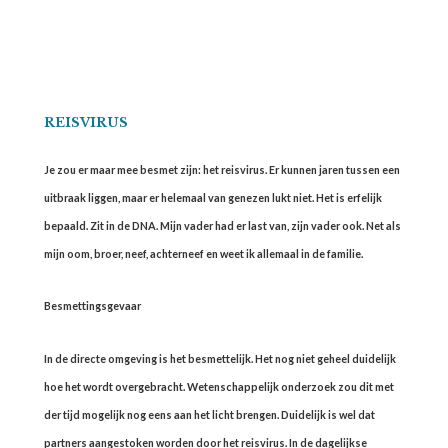
REISVIRUS
Je zou er maar mee besmet zijn: het reisvirus. Er kunnen jaren tussen een
uitbraak liggen, maar er helemaal van genezen lukt niet. Het is erfelijk
bepaald. Zit in de DNA. Mijn vader had er last van, zijn vader ook. Net als
mijn oom, broer, neef, achterneef en weet ik allemaal in de familie.
Besmettingsgevaar
In de directe omgeving is het besmettelijk. Het nog niet geheel duidelijk
hoe het wordt overgebracht. Wetenschappelijk onderzoek zou dit met
der tijd mogelijk nog eens aan het licht brengen. Duidelijk is wel dat
partners aangestoken worden door het reisvirus. In de dagelijkse