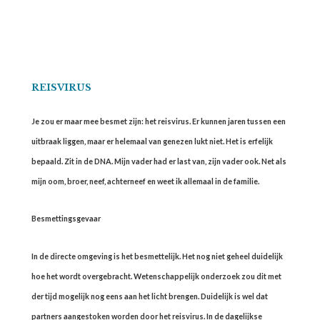
REISVIRUS
Je zou er maar mee besmet zijn: het reisvirus. Er kunnen jaren tussen een
uitbraak liggen, maar er helemaal van genezen lukt niet. Het is erfelijk
bepaald. Zit in de DNA. Mijn vader had er last van, zijn vader ook. Net als
mijn oom, broer, neef, achterneef en weet ik allemaal in de familie.
Besmettingsgevaar
In de directe omgeving is het besmettelijk. Het nog niet geheel duidelijk
hoe het wordt overgebracht. Wetenschappelijk onderzoek zou dit met
der tijd mogelijk nog eens aan het licht brengen. Duidelijk is wel dat
partners aangestoken worden door het reisvirus. In de dagelijkse