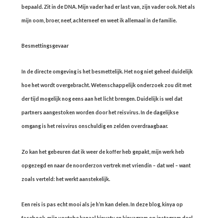
bepaald. Zit in de DNA. Mijn vader had er last van, zijn vader ook. Net als
mijn oom, broer, neef, achterneef en weet ik allemaal in de familie.
Besmettingsgevaar
In de directe omgeving is het besmettelijk. Het nog niet geheel duidelijk
hoe het wordt overgebracht. Wetenschappelijk onderzoek zou dit met
der tijd mogelijk nog eens aan het licht brengen. Duidelijk is wel dat
partners aangestoken worden door het reisvirus. In de dagelijkse
omgang is het reisvirus onschuldig en zelden overdraagbaar.
Zo kan het gebeuren dat ik weer de koffer heb gepakt, mijn werk heb
opgezegd en naar de noorderzon vertrek met vriendin – dat wel – want
zoals verteld: het werkt aanstekelijk.
Een reis is pas echt mooi als je h’m kan delen. In deze blog, kinya op
facebook, mijn youtube kanaal kinyatv en kinyagram op instagram deel