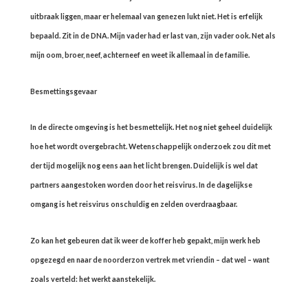
uitbraak liggen, maar er helemaal van genezen lukt niet. Het is erfelijk
bepaald. Zit in de DNA. Mijn vader had er last van, zijn vader ook. Net als
mijn oom, broer, neef, achterneef en weet ik allemaal in de familie.
Besmettingsgevaar
In de directe omgeving is het besmettelijk. Het nog niet geheel duidelijk
hoe het wordt overgebracht. Wetenschappelijk onderzoek zou dit met
der tijd mogelijk nog eens aan het licht brengen. Duidelijk is wel dat
partners aangestoken worden door het reisvirus. In de dagelijkse
omgang is het reisvirus onschuldig en zelden overdraagbaar.
Zo kan het gebeuren dat ik weer de koffer heb gepakt, mijn werk heb
opgezegd en naar de noorderzon vertrek met vriendin – dat wel – want
zoals verteld: het werkt aanstekelijk.