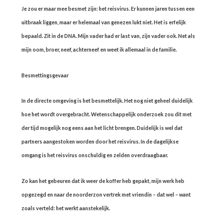
Je zou er maar mee besmet zijn: het reisvirus. Er kunnen jaren tussen een
uitbraak liggen, maar er helemaal van genezen lukt niet. Het is erfelijk
bepaald. Zit in de DNA. Mijn vader had er last van, zijn vader ook. Net als
mijn oom, broer, neef, achterneef en weet ik allemaal in de familie.
Besmettingsgevaar
In de directe omgeving is het besmettelijk. Het nog niet geheel duidelijk
hoe het wordt overgebracht. Wetenschappelijk onderzoek zou dit met
der tijd mogelijk nog eens aan het licht brengen. Duidelijk is wel dat
partners aangestoken worden door het reisvirus. In de dagelijkse
omgang is het reisvirus onschuldig en zelden overdraagbaar.
Zo kan het gebeuren dat ik weer de koffer heb gepakt, mijn werk heb
opgezegd en naar de noorderzon vertrek met vriendin – dat wel – want
zoals verteld: het werkt aanstekelijk.