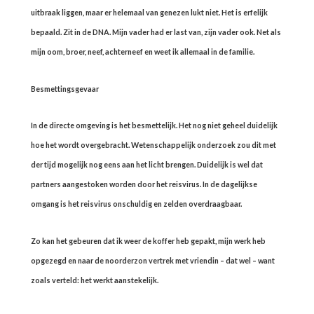
uitbraak liggen, maar er helemaal van genezen lukt niet. Het is erfelijk
bepaald. Zit in de DNA. Mijn vader had er last van, zijn vader ook. Net als
mijn oom, broer, neef, achterneef en weet ik allemaal in de familie.
Besmettingsgevaar
In de directe omgeving is het besmettelijk. Het nog niet geheel duidelijk
hoe het wordt overgebracht. Wetenschappelijk onderzoek zou dit met
der tijd mogelijk nog eens aan het licht brengen. Duidelijk is wel dat
partners aangestoken worden door het reisvirus. In de dagelijkse
omgang is het reisvirus onschuldig en zelden overdraagbaar.
Zo kan het gebeuren dat ik weer de koffer heb gepakt, mijn werk heb
opgezegd en naar de noorderzon vertrek met vriendin – dat wel – want
zoals verteld: het werkt aanstekelijk.