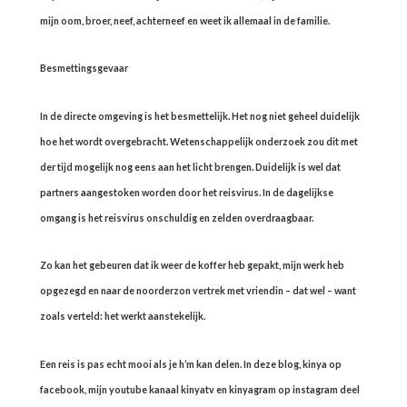
mijn oom, broer, neef, achterneef en weet ik allemaal in de familie.
Besmettingsgevaar
In de directe omgeving is het besmettelijk. Het nog niet geheel duidelijk
hoe het wordt overgebracht. Wetenschappelijk onderzoek zou dit met
der tijd mogelijk nog eens aan het licht brengen. Duidelijk is wel dat
partners aangestoken worden door het reisvirus. In de dagelijkse
omgang is het reisvirus onschuldig en zelden overdraagbaar.
Zo kan het gebeuren dat ik weer de koffer heb gepakt, mijn werk heb
opgezegd en naar de noorderzon vertrek met vriendin – dat wel – want
zoals verteld: het werkt aanstekelijk.
Een reis is pas echt mooi als je h’m kan delen. In deze blog, kinya op
facebook, mijn youtube kanaal kinyatv en kinyagram op instagram deel