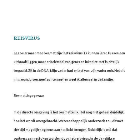
REISVIRUS
Je zou er maar mee besmet zijn: het reisvirus. Er kunnen jaren tussen een
uitbraak liggen, maar er helemaal van genezen lukt niet. Het is erfelijk
bepaald. Zit in de DNA. Mijn vader had er last van, zijn vader ook. Net als
mijn oom, broer, neef, achterneef en weet ik allemaal in de familie.
Besmettingsgevaar
In de directe omgeving is het besmettelijk. Het nog niet geheel duidelijk
hoe het wordt overgebracht. Wetenschappelijk onderzoek zou dit met
der tijd mogelijk nog eens aan het licht brengen. Duidelijk is wel dat
partners aangestoken worden door het reisvirus. In de dagelijkse