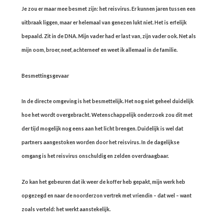
Je zou er maar mee besmet zijn: het reisvirus. Er kunnen jaren tussen een
uitbraak liggen, maar er helemaal van genezen lukt niet. Het is erfelijk
bepaald. Zit in de DNA. Mijn vader had er last van, zijn vader ook. Net als
mijn oom, broer, neef, achterneef en weet ik allemaal in de familie.
Besmettingsgevaar
In de directe omgeving is het besmettelijk. Het nog niet geheel duidelijk
hoe het wordt overgebracht. Wetenschappelijk onderzoek zou dit met
der tijd mogelijk nog eens aan het licht brengen. Duidelijk is wel dat
partners aangestoken worden door het reisvirus. In de dagelijkse
omgang is het reisvirus onschuldig en zelden overdraagbaar.
Zo kan het gebeuren dat ik weer de koffer heb gepakt, mijn werk heb
opgezegd en naar de noorderzon vertrek met vriendin – dat wel – want
zoals verteld: het werkt aanstekelijk.