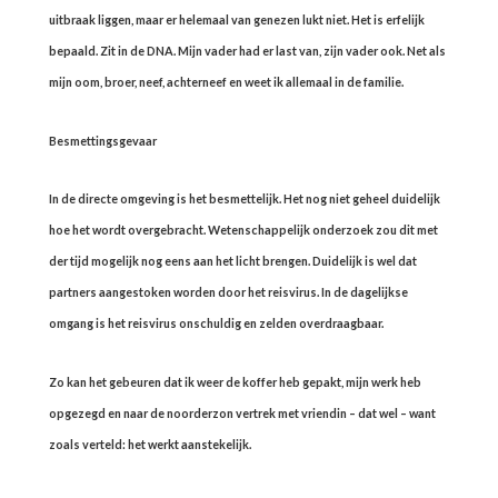
uitbraak liggen, maar er helemaal van genezen lukt niet. Het is erfelijk
bepaald. Zit in de DNA. Mijn vader had er last van, zijn vader ook. Net als
mijn oom, broer, neef, achterneef en weet ik allemaal in de familie.
Besmettingsgevaar
In de directe omgeving is het besmettelijk. Het nog niet geheel duidelijk
hoe het wordt overgebracht. Wetenschappelijk onderzoek zou dit met
der tijd mogelijk nog eens aan het licht brengen. Duidelijk is wel dat
partners aangestoken worden door het reisvirus. In de dagelijkse
omgang is het reisvirus onschuldig en zelden overdraagbaar.
Zo kan het gebeuren dat ik weer de koffer heb gepakt, mijn werk heb
opgezegd en naar de noorderzon vertrek met vriendin – dat wel – want
zoals verteld: het werkt aanstekelijk.