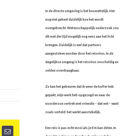
In de directe omgeving is het besmettelijk. Het
nog niet geheel duidelijk hoe het wordt
overgebracht. Wetenschappelijk onderzoek zou
dit met der tijd mogelijk nog eens aan het licht
brengen. Duidelijk is wel dat partners
aangestoken worden door het reisvirus. In de
dagelijkse omgang is het reisvirus onschuldig en
zelden overdraagbaar.
Zo kan het gebeuren dat ik weer de koffer heb
gepakt, mijn werk heb opgezegd en naar de
noorderzon vertrek met vriendin – dat wel – want
zoals verteld: het werkt aanstekelijk.
Een reis is pas echt mooi als je h’m kan delen. In