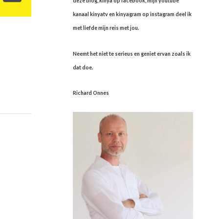
deze blog, kinya op facebook, mijn youtube
kanaal kinyatv en kinyagram op instagram deel ik
met liefde mijn reis met jou.
Neemt het niet te serieus en geniet ervan zoals ik
dat doe.
Richard Onnes