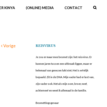
ER KINYA
(ONLINE) MEDIA
CONTACT
Vorige
REISVIRUS
Je zou er maar mee besmet zijn: het reisvirus. Er
kunnen jaren tussen een uitbraak liggen, maar er
helemaal van genezen lukt niet. Het is erfelijk
bepaald. Zit in de DNA. Mijn vader had er last van,
zijn vader ook. Net als mijn oom, broer, neef,
achterneef en weet ik allemaal in de familie.
Besmettingsgevaar