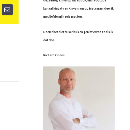
deze blog, kinya op facebook, mijn youtube
kanaal kinyatv en kinyagram op instagram deel ik
met liefde mijn reis met jou.
Neemt het niet te serieus en geniet ervan zoals ik
dat doe.
Richard Onnes