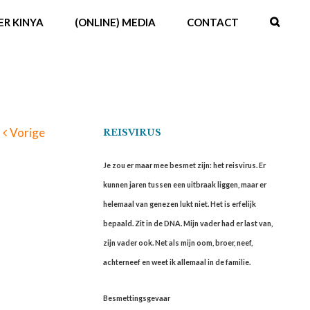
ER KINYA
(ONLINE) MEDIA
CONTACT
Vorige
REISVIRUS
Je zou er maar mee besmet zijn: het reisvirus. Er
kunnen jaren tussen een uitbraak liggen, maar er
helemaal van genezen lukt niet. Het is erfelijk
bepaald. Zit in de DNA. Mijn vader had er last van,
zijn vader ook. Net als mijn oom, broer, neef,
achterneef en weet ik allemaal in de familie.
Besmettingsgevaar