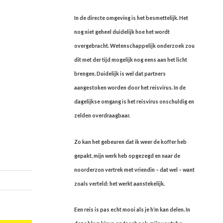
In de directe omgeving is het besmettelijk. Het
nog niet geheel duidelijk hoe het wordt
overgebracht. Wetenschappelijk onderzoek zou
dit met der tijd mogelijk nog eens aan het licht
brengen. Duidelijk is wel dat partners
aangestoken worden door het reisvirus. In de
dagelijkse omgang is het reisvirus onschuldig en
zelden overdraagbaar.
Zo kan het gebeuren dat ik weer de koffer heb
gepakt, mijn werk heb opgezegd en naar de
noorderzon vertrek met vriendin – dat wel – want
zoals verteld: het werkt aanstekelijk.
Een reis is pas echt mooi als je h’m kan delen. In