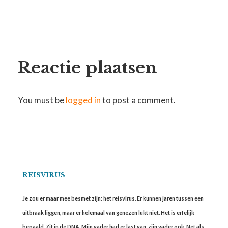
Reactie plaatsen
You must be
logged in
to post a comment.
REISVIRUS
Je zou er maar mee besmet zijn: het reisvirus. Er kunnen jaren tussen een
uitbraak liggen, maar er helemaal van genezen lukt niet. Het is erfelijk
bepaald. Zit in de DNA. Mijn vader had er last van, zijn vader ook. Net als