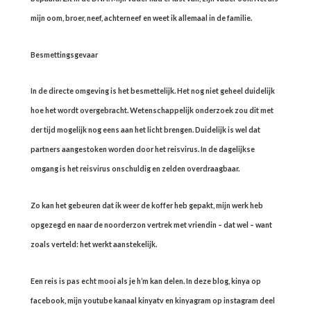
mijn oom, broer, neef, achterneef en weet ik allemaal in de familie.
Besmettingsgevaar
In de directe omgeving is het besmettelijk. Het nog niet geheel duidelijk
hoe het wordt overgebracht. Wetenschappelijk onderzoek zou dit met
der tijd mogelijk nog eens aan het licht brengen. Duidelijk is wel dat
partners aangestoken worden door het reisvirus. In de dagelijkse
omgang is het reisvirus onschuldig en zelden overdraagbaar.
Zo kan het gebeuren dat ik weer de koffer heb gepakt, mijn werk heb
opgezegd en naar de noorderzon vertrek met vriendin – dat wel – want
zoals verteld: het werkt aanstekelijk.
Een reis is pas echt mooi als je h’m kan delen. In deze blog, kinya op
facebook, mijn youtube kanaal kinyatv en kinyagram op instagram deel