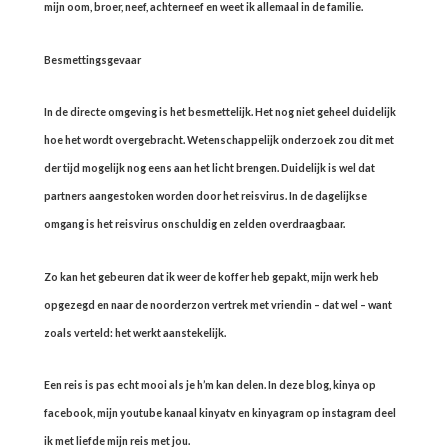
mijn oom, broer, neef, achterneef en weet ik allemaal in de familie.
Besmettingsgevaar
In de directe omgeving is het besmettelijk. Het nog niet geheel duidelijk
hoe het wordt overgebracht. Wetenschappelijk onderzoek zou dit met
der tijd mogelijk nog eens aan het licht brengen. Duidelijk is wel dat
partners aangestoken worden door het reisvirus. In de dagelijkse
omgang is het reisvirus onschuldig en zelden overdraagbaar.
Zo kan het gebeuren dat ik weer de koffer heb gepakt, mijn werk heb
opgezegd en naar de noorderzon vertrek met vriendin – dat wel – want
zoals verteld: het werkt aanstekelijk.
Een reis is pas echt mooi als je h’m kan delen. In deze blog, kinya op
facebook, mijn youtube kanaal kinyatv en kinyagram op instagram deel
ik met liefde mijn reis met jou.