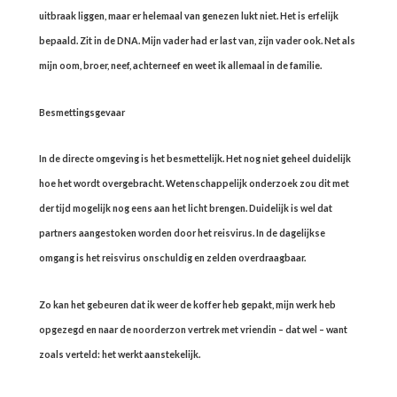
uitbraak liggen, maar er helemaal van genezen lukt niet. Het is erfelijk
bepaald. Zit in de DNA. Mijn vader had er last van, zijn vader ook. Net als
mijn oom, broer, neef, achterneef en weet ik allemaal in de familie.
Besmettingsgevaar
In de directe omgeving is het besmettelijk. Het nog niet geheel duidelijk
hoe het wordt overgebracht. Wetenschappelijk onderzoek zou dit met
der tijd mogelijk nog eens aan het licht brengen. Duidelijk is wel dat
partners aangestoken worden door het reisvirus. In de dagelijkse
omgang is het reisvirus onschuldig en zelden overdraagbaar.
Zo kan het gebeuren dat ik weer de koffer heb gepakt, mijn werk heb
opgezegd en naar de noorderzon vertrek met vriendin – dat wel – want
zoals verteld: het werkt aanstekelijk.