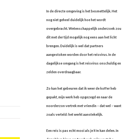
In de directe omgeving is het besmettelijk. Het
nog niet geheel duidelijk hoe het wordt
overgebracht. Wetenschappelijk onderzoek zou
dit met der tijd mogelijk nog eens aan het licht
brengen. Duidelijk is wel dat partners
aangestoken worden door het reisvirus. In de
dagelijkse omgang is het reisvirus onschuldig en
zelden overdraagbaar.
Zo kan het gebeuren dat ik weer de koffer heb
gepakt, mijn werk heb opgezegd en naar de
noorderzon vertrek met vriendin – dat wel – want
zoals verteld: het werkt aanstekelijk.
Een reis is pas echt mooi als je h’m kan delen. In