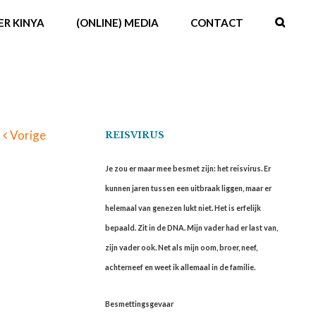
ER KINYA
(ONLINE) MEDIA
CONTACT
Vorige
REISVIRUS
Je zou er maar mee besmet zijn: het reisvirus. Er
kunnen jaren tussen een uitbraak liggen, maar er
helemaal van genezen lukt niet. Het is erfelijk
bepaald. Zit in de DNA. Mijn vader had er last van,
zijn vader ook. Net als mijn oom, broer, neef,
achterneef en weet ik allemaal in de familie.
Besmettingsgevaar