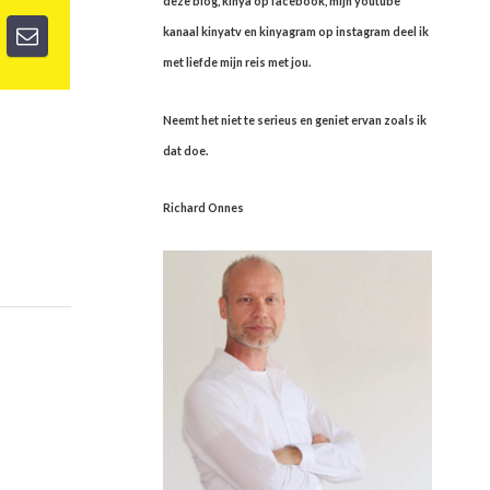
deze blog, kinya op facebook, mijn youtube
kanaal kinyatv en kinyagram op instagram deel ik
met liefde mijn reis met jou.
Neemt het niet te serieus en geniet ervan zoals ik
dat doe.
Richard Onnes