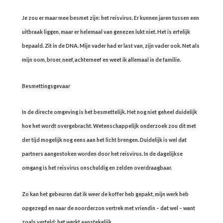
Je zou er maar mee besmet zijn: het reisvirus. Er kunnen jaren tussen een
uitbraak liggen, maar er helemaal van genezen lukt niet. Het is erfelijk
bepaald. Zit in de DNA. Mijn vader had er last van, zijn vader ook. Net als
mijn oom, broer, neef, achterneef en weet ik allemaal in de familie.
Besmettingsgevaar
In de directe omgeving is het besmettelijk. Het nog niet geheel duidelijk
hoe het wordt overgebracht. Wetenschappelijk onderzoek zou dit met
der tijd mogelijk nog eens aan het licht brengen. Duidelijk is wel dat
partners aangestoken worden door het reisvirus. In de dagelijkse
omgang is het reisvirus onschuldig en zelden overdraagbaar.
Zo kan het gebeuren dat ik weer de koffer heb gepakt, mijn werk heb
opgezegd en naar de noorderzon vertrek met vriendin – dat wel – want
zoals verteld: het werkt aanstekelijk.