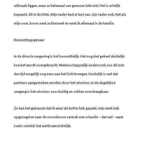
uitbraak liggen, maar er helemaal van genezen lukt niet. Het is erfelijk
bepaald. Zit in de DNA. Mijn vader had er last van, zijn vader ook. Net als
mijn oom, broer, neef, achterneef en weet ik allemaal in de familie.
Besmettingsgevaar
In de directe omgeving is het besmettelijk. Het nog niet geheel duidelijk
hoe het wordt overgebracht. Wetenschappelijk onderzoek zou dit met
der tijd mogelijk nog eens aan het licht brengen. Duidelijk is wel dat
partners aangestoken worden door het reisvirus. In de dagelijkse
omgang is het reisvirus onschuldig en zelden overdraagbaar.
Zo kan het gebeuren dat ik weer de koffer heb gepakt, mijn werk heb
opgezegd en naar de noorderzon vertrek met vriendin – dat wel – want
zoals verteld: het werkt aanstekelijk.