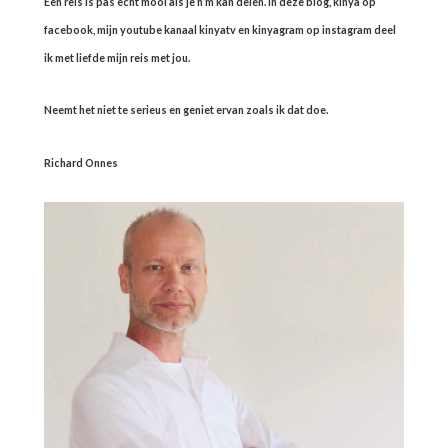
Een reis is pas echt mooi als je h’m kan delen. In deze blog, kinya op
facebook, mijn youtube kanaal kinyatv en kinyagram op instagram deel
ik met liefde mijn reis met jou.
Neemt het niet te serieus en geniet ervan zoals ik dat doe.
Richard Onnes