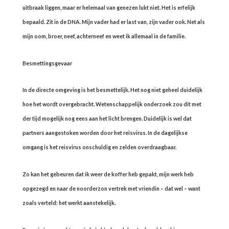
uitbraak liggen, maar er helemaal van genezen lukt niet. Het is erfelijk
bepaald. Zit in de DNA. Mijn vader had er last van, zijn vader ook. Net als
mijn oom, broer, neef, achterneef en weet ik allemaal in de familie.
Besmettingsgevaar
In de directe omgeving is het besmettelijk. Het nog niet geheel duidelijk
hoe het wordt overgebracht. Wetenschappelijk onderzoek zou dit met
der tijd mogelijk nog eens aan het licht brengen. Duidelijk is wel dat
partners aangestoken worden door het reisvirus. In de dagelijkse
omgang is het reisvirus onschuldig en zelden overdraagbaar.
Zo kan het gebeuren dat ik weer de koffer heb gepakt, mijn werk heb
opgezegd en naar de noorderzon vertrek met vriendin – dat wel – want
zoals verteld: het werkt aanstekelijk.