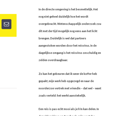
In de directe omgeving is het besmettelijk. Het
nog niet geheel duidelijk hoe het wordt
overgebracht. Wetenschappelijk onderzoek zou
dit met der tijd mogelijk nog eens aan het licht
brengen. Duidelijk is wel dat partners
aangestoken worden door het reisvirus. In de
dagelijkse omgang is het reisvirus onschuldig en
zelden overdraagbaar.
Zo kan het gebeuren dat ik weer de koffer heb
gepakt, mijn werk heb opgezegd en naar de
noorderzon vertrek met vriendin – dat wel – want
zoals verteld: het werkt aanstekelijk.
Een reis is pas echt mooi als je h’m kan delen. In