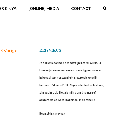
ER KINYA
(ONLINE) MEDIA
CONTACT
Vorige
REISVIRUS
Je zou er maar mee besmet zijn: het reisvirus. Er
kunnen jaren tussen een uitbraak liggen, maar er
helemaal van genezen lukt niet. Het is erfelijk
bepaald. Zit in de DNA. Mijn vader had er last van,
zijn vader ook. Net als mijn oom, broer, neef,
achterneef en weet ik allemaal in de familie.
Besmettingsgevaar