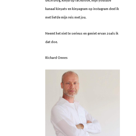
deze blog, kinya op facebook, mijn youtube
kanaal kinyatv en kinyagram op instagram deel ik
met liefde mijn reis met jou.
Neemt het niet te serieus en geniet ervan zoals ik
dat doe.
Richard Onnes