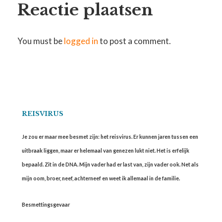
Reactie plaatsen
You must be
logged in
to post a comment.
REISVIRUS
Je zou er maar mee besmet zijn: het reisvirus. Er kunnen jaren tussen een
uitbraak liggen, maar er helemaal van genezen lukt niet. Het is erfelijk
bepaald. Zit in de DNA. Mijn vader had er last van, zijn vader ook. Net als
mijn oom, broer, neef, achterneef en weet ik allemaal in de familie.
Besmettingsgevaar