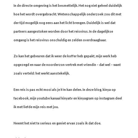
In de directe omgeving is het besmettelijk. Het nog niet geheel duidelijk
hoe het wordt overgebracht. Wetenschappelijk onderzoek zou dit met
der tijd mogelijk nog eens aan het licht brengen. Duidelijk is wel dat
partners aangestoken worden door het reisvirus. In de dagelijkse
omgang is het reisvirus onschuldig en zelden overdraagbaar.
Zo kan het gebeuren dat ik weer de koffer heb gepakt, mijn werk heb
opgezegd en naar de noorderzon vertrek met vriendin – dat wel – want
zoals verteld: het werkt aanstekelijk.
Een reis is pas echt mooi als je h’m kan delen. In deze blog, kinya op
facebook, mijn youtube kanaal kinyatv en kinyagram op instagram deel
ik met liefde mijn reis met jou.
Neemt het niet te serieus en geniet ervan zoals ik dat doe.