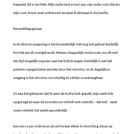
bepaald. Zit in de DNA. Mijn vader had er last van, zijn vader ook. Net als
mijn oom, broer, neef, achterneef en weet ik allemaal in de familie.
Besmettingsgevaar
In de directe omgeving is het besmettelijk. Het nog niet geheel duidelijk
hoe het wordt overgebracht. Wetenschappelijk onderzoek zou dit met
der tijd mogelijk nog eens aan het licht brengen. Duidelijk is wel dat
partners aangestoken worden door het reisvirus. In de dagelijkse
omgang is het reisvirus onschuldig en zelden overdraagbaar.
Zo kan het gebeuren dat ik weer de koffer heb gepakt, mijn werk heb
opgezegd en naar de noorderzon vertrek met vriendin – dat wel – want
zoals verteld: het werkt aanstekelijk.
Een reis is pas echt mooi als je h’m kan delen. In deze blog, kinya op