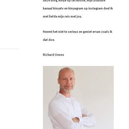
deze blog, kinya op facebook, mijn youtube
kanaal kinyatv en kinyagram op instagram deel ik
met liefde mijn reis met jou.
Neemt het niet te serieus en geniet ervan zoals ik
dat doe.
Richard Onnes