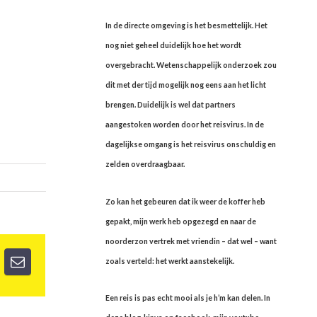
In de directe omgeving is het besmettelijk. Het
nog niet geheel duidelijk hoe het wordt
overgebracht. Wetenschappelijk onderzoek zou
dit met der tijd mogelijk nog eens aan het licht
brengen. Duidelijk is wel dat partners
aangestoken worden door het reisvirus. In de
dagelijkse omgang is het reisvirus onschuldig en
zelden overdraagbaar.
Zo kan het gebeuren dat ik weer de koffer heb
gepakt, mijn werk heb opgezegd en naar de
noorderzon vertrek met vriendin – dat wel – want
zoals verteld: het werkt aanstekelijk.
Een reis is pas echt mooi als je h’m kan delen. In