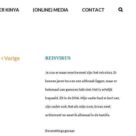
ER KINYA
(ONLINE) MEDIA
CONTACT
Vorige
REISVIRUS
Je zou er maar mee besmet zijn: het reisvirus. Er
kunnen jaren tussen een uitbraak liggen, maar er
helemaal van genezen lukt niet. Het is erfelijk
bepaald. Zit in de DNA. Mijn vader had er last van,
zijn vader ook. Net als mijn oom, broer, neef,
achterneef en weet ik allemaal in de familie.
Besmettingsgevaar