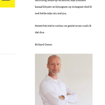
deze blog, kinya op facebook, mijn youtube
kanaal kinyatv en kinyagram op instagram deel ik
met liefde mijn reis met jou.
Neemt het niet te serieus en geniet ervan zoals ik
dat doe.
Richard Onnes