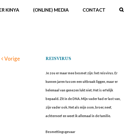
ER KINYA
(ONLINE) MEDIA
CONTACT
Vorige
REISVIRUS
Je zou er maar mee besmet zijn: het reisvirus. Er
kunnen jaren tussen een uitbraak liggen, maar er
helemaal van genezen lukt niet. Het is erfelijk
bepaald. Zit in de DNA. Mijn vader had er last van,
zijn vader ook. Net als mijn oom, broer, neef,
achterneef en weet ik allemaal in de familie.
Besmettingsgevaar