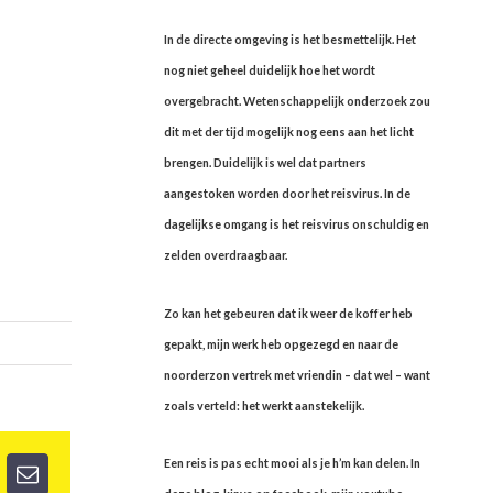
In de directe omgeving is het besmettelijk. Het
nog niet geheel duidelijk hoe het wordt
overgebracht. Wetenschappelijk onderzoek zou
dit met der tijd mogelijk nog eens aan het licht
brengen. Duidelijk is wel dat partners
aangestoken worden door het reisvirus. In de
dagelijkse omgang is het reisvirus onschuldig en
zelden overdraagbaar.
Zo kan het gebeuren dat ik weer de koffer heb
gepakt, mijn werk heb opgezegd en naar de
noorderzon vertrek met vriendin – dat wel – want
zoals verteld: het werkt aanstekelijk.
Een reis is pas echt mooi als je h’m kan delen. In