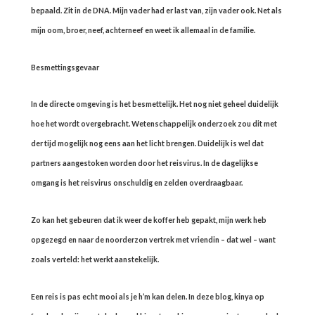
bepaald. Zit in de DNA. Mijn vader had er last van, zijn vader ook. Net als
mijn oom, broer, neef, achterneef en weet ik allemaal in de familie.
Besmettingsgevaar
In de directe omgeving is het besmettelijk. Het nog niet geheel duidelijk
hoe het wordt overgebracht. Wetenschappelijk onderzoek zou dit met
der tijd mogelijk nog eens aan het licht brengen. Duidelijk is wel dat
partners aangestoken worden door het reisvirus. In de dagelijkse
omgang is het reisvirus onschuldig en zelden overdraagbaar.
Zo kan het gebeuren dat ik weer de koffer heb gepakt, mijn werk heb
opgezegd en naar de noorderzon vertrek met vriendin – dat wel – want
zoals verteld: het werkt aanstekelijk.
Een reis is pas echt mooi als je h’m kan delen. In deze blog, kinya op