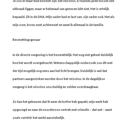
Je zou er maar mee besmet zijn: het reisvirus. Er kunnen jaren tussen een
uitbraak liggen, maar er helemaal van genezen lukt niet. Het is erfelijk
bepaald. Zit in de DNA. Mijn vader had er last van, zijn vader ook. Net als
mijn oom, broer, neef, achterneef en weet ik allemaal in de familie.
Besmettingsgevaar
In de directe omgeving is het besmettelijk. Het nog niet geheel duidelijk
hoe het wordt overgebracht. Wetenschappelijk onderzoek zou dit met
der tijd mogelijk nog eens aan het licht brengen. Duidelijk is wel dat
partners aangestoken worden door het reisvirus. In de dagelijkse
omgang is het reisvirus onschuldig en zelden overdraagbaar.
Zo kan het gebeuren dat ik weer de koffer heb gepakt, mijn werk heb
opgezegd en naar de noorderzon vertrek met vriendin – dat wel – want
zoals verteld: het werkt aanstekelijk.