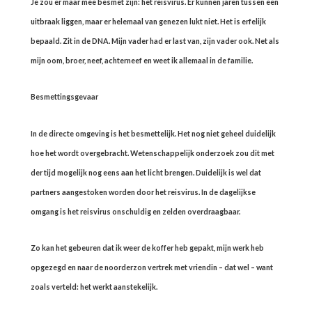
Je zou er maar mee besmet zijn: het reisvirus. Er kunnen jaren tussen een
uitbraak liggen, maar er helemaal van genezen lukt niet. Het is erfelijk
bepaald. Zit in de DNA. Mijn vader had er last van, zijn vader ook. Net als
mijn oom, broer, neef, achterneef en weet ik allemaal in de familie.
Besmettingsgevaar
In de directe omgeving is het besmettelijk. Het nog niet geheel duidelijk
hoe het wordt overgebracht. Wetenschappelijk onderzoek zou dit met
der tijd mogelijk nog eens aan het licht brengen. Duidelijk is wel dat
partners aangestoken worden door het reisvirus. In de dagelijkse
omgang is het reisvirus onschuldig en zelden overdraagbaar.
Zo kan het gebeuren dat ik weer de koffer heb gepakt, mijn werk heb
opgezegd en naar de noorderzon vertrek met vriendin – dat wel – want
zoals verteld: het werkt aanstekelijk.