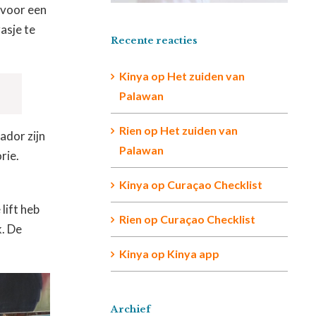
 voor een
asje te
Recente reacties
Kinya
op
Het zuiden van
Palawan
Rien op
Het zuiden van
ador zijn
Palawan
rie.
Kinya
op
Curaçao Checklist
lift heb
Rien
op
Curaçao Checklist
k. De
Kinya
op
Kinya app
Archief