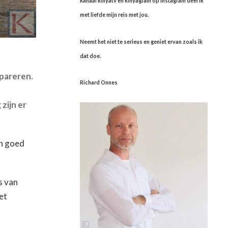
kanaal kinyatv en kinyagram op instagram deel ik
met liefde mijn reis met jou.
Neemt het niet te serieus en geniet ervan zoals ik
dat doe.
pareren.
Richard Onnes
zijn er
en goed
s van
et