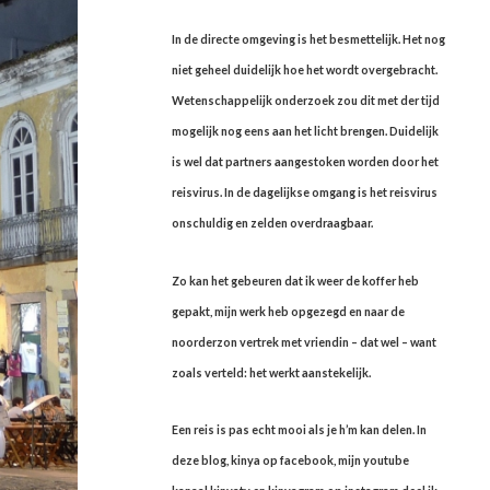
In de directe omgeving is het besmettelijk. Het nog
niet geheel duidelijk hoe het wordt overgebracht.
Wetenschappelijk onderzoek zou dit met der tijd
mogelijk nog eens aan het licht brengen. Duidelijk
is wel dat partners aangestoken worden door het
reisvirus. In de dagelijkse omgang is het reisvirus
onschuldig en zelden overdraagbaar.
Zo kan het gebeuren dat ik weer de koffer heb
gepakt, mijn werk heb opgezegd en naar de
noorderzon vertrek met vriendin – dat wel – want
zoals verteld: het werkt aanstekelijk.
Een reis is pas echt mooi als je h’m kan delen. In
deze blog, kinya op facebook, mijn youtube