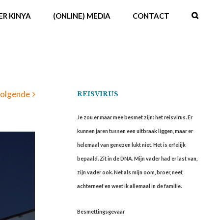
ER KINYA
(ONLINE) MEDIA
CONTACT
olgende
REISVIRUS
Je zou er maar mee besmet zijn: het reisvirus. Er
kunnen jaren tussen een uitbraak liggen, maar er
helemaal van genezen lukt niet. Het is erfelijk
bepaald. Zit in de DNA. Mijn vader had er last van,
zijn vader ook. Net als mijn oom, broer, neef,
achterneef en weet ik allemaal in de familie.
Besmettingsgevaar