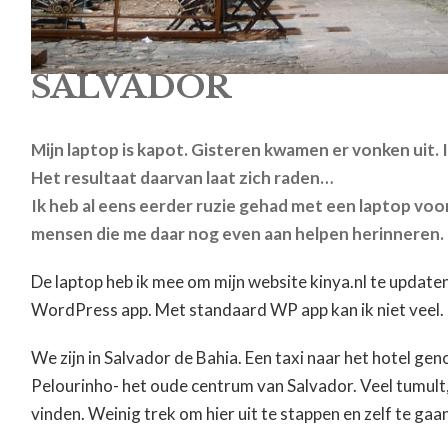
SALVADOR
Mijn laptop is kapot. Gisteren kwamen er vonken uit
Het resultaat daarvan laat zich raden…
Ik heb al eens eerder ruzie gehad met een laptop voor 
mensen die me daar nog even aan helpen herinneren. 
De laptop heb ik mee om mijn website kinya.nl te updaten
WordPress app. Met standaard WP app kan ik niet veel.
We zijn in Salvador de Bahia. Een taxi naar het hotel g
Pelourinho- het oude centrum van Salvador. Veel tumult, p
vinden. Weinig trek om hier uit te stappen en zelf te gaa