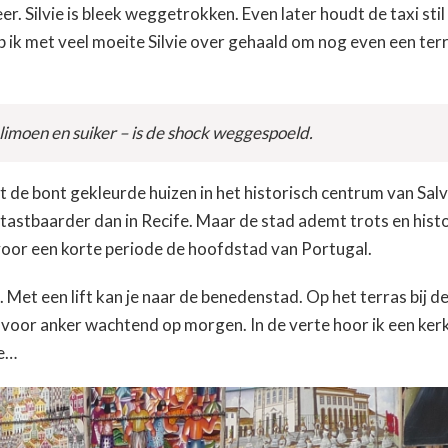
. Silvie is bleek weggetrokken. Even later houdt de taxi stil
 ik met veel moeite Silvie over gehaald om nog even een terr
 limoen en suiker – is de shock weggespoeld.
met de bont gekleurde huizen in het historisch centrum van Salv
og tastbaarder dan in Recife. Maar de stad ademt trots en histo
 voor een korte periode de hoofdstad van Portugal.
. Met een lift kan je naar de benedenstad. Op het terras bij de 
n voor anker wachtend op morgen. In de verte hoor ik een ker
me…